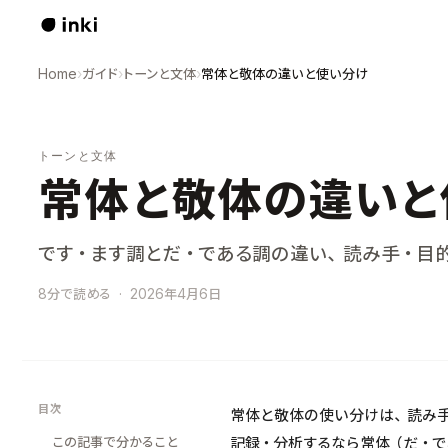
Home
›
ガイド
›
トーンと文体
›
常体と敬体の違いと使い分け
トーンと文体
常体と敬体の違いと
です・ます調とだ・である調の違い、読み手・目
8分で読める
·
2026年4月6日
目次
常体と敬体の使い分けは、読み手
この記事で分かること
記録・分析するなら常体（だ・で