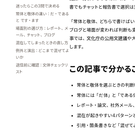
迷ったらこの3問で決める
書でもチャットと報告書で選択は
常体と敬体の違い：だ・である
と です・ます
「常体と敬体、どちらで書けばい
場面別の選び方：レポート、メ
ブログと場面が変われば判断も変
ール、チャット、ブログ
事では、
文化庁の公用文建議
や
混在してしまったときの直し方
します。
例外と演出：どこまで混ぜてよ
いか
送信前に確認：文体チェックリ
この記事で分かる
スト
常体と敬体を選ぶときの判断
常体には「だ体」と「である
レポート・論文、社外メール、
混在が起きやすい4パターン
引用・箇条書きなど「混ぜて