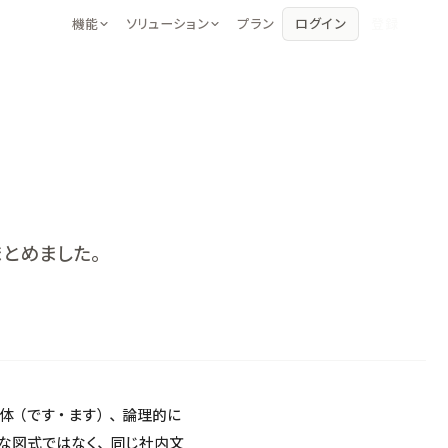
機能
ソリューション
プラン
ログイン
登録
アシスタント
著者・作家
エディタの中で対話するAIパートナー
書籍・小説・シナリオの執筆に
エディタ
コンテンツマーケター
その場でAIがテキストを生成・編集
SEO記事・コンテンツ制作に
レビュー
学生・研究者
プロの視点で文章をチェック
レポート・論文の執筆に
とめました。
体（です・ます）、論理的に
な図式ではなく、同じ社内文