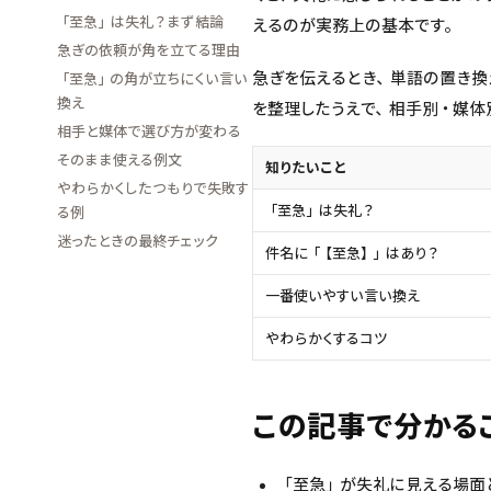
「至急」は失礼？まず結論
えるのが実務上の基本です。
急ぎの依頼が角を立てる理由
急ぎを伝えるとき、単語の置き換
「至急」の角が立ちにくい言い
換え
を整理したうえで、相手別・媒体
相手と媒体で選び方が変わる
そのまま使える例文
知りたいこと
やわらかくしたつもりで失敗す
「至急」は失礼？
る例
迷ったときの最終チェック
件名に「【至急】」はあり？
一番使いやすい言い換え
やわらかくするコツ
この記事で分かる
「至急」が失礼に見える場面