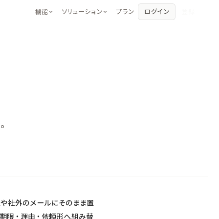
機能
ソリューション
プラン
ログイン
登録
アシスタント
著者・作家
エディタの中で対話するAIパートナー
書籍・小説・シナリオの執筆に
エディタ
コンテンツマーケター
その場でAIがテキストを生成・編集
SEO記事・コンテンツ制作に
レビュー
学生・研究者
プロの視点で文章をチェック
レポート・論文の執筆に
。
上や社外のメールにそのまま置
、期限・理由・依頼形へ組み替